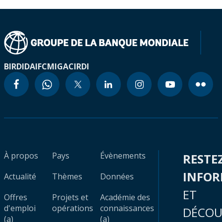
BIRD
IDA
IFC
MIGA
CIRDI
À propos
Pays
Évènements
RESTE
INFO
Actualité
Thèmes
Données
ET
Offres
Projets et
Académie des
d'emploi
opérations
connaissances
DÉCOU
(a)
(a)