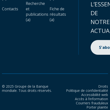
L’ESSE
Recherche
Contacts
et
Fiche de
DE
publications
résultats
(a)
(a)
NOTRE
ACTUA
S'ab
© 2025 Groupe de la Banque
Droits
mondiale. Tous droits réservés.
Politique de confidentialité
Accessibilité web
Accès à l’information
Courriers frauduleux
Porter plainte