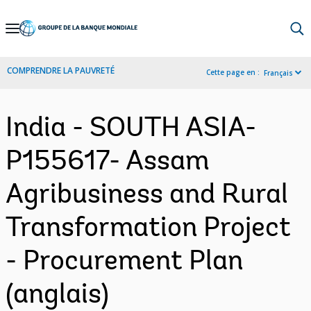
Skip
to
Main
COMPRENDRE LA PAUVRETÉ
Cette page en :
Français
Navigation
India - SOUTH ASIA-
P155617- Assam
Agribusiness and Rural
Transformation Project
- Procurement Plan
(anglais)