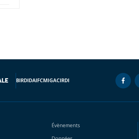
BIRD
IDA
IFC
MIGA
CIRDI
Évènements
Données