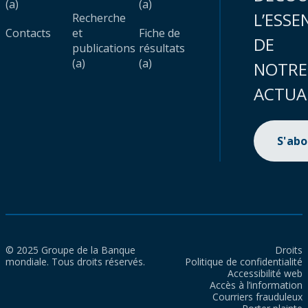
(a)
(a)
L’ESSE
Recherche
Contacts
et
Fiche de
DE
publications
résultats
(a)
(a)
NOTRE
ACTUA
S'ab
© 2025 Groupe de la Banque
Droits
mondiale. Tous droits réservés.
Politique de confidentialité
Accessibilité web
Accès à l’information
Courriers frauduleux