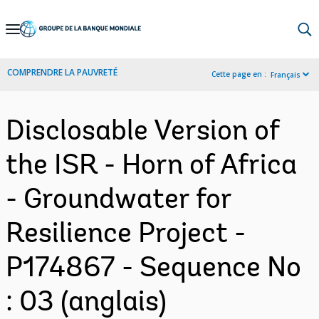
Skip
to
Main
COMPRENDRE LA PAUVRETÉ
Cette page en :
Français
Navigation
Disclosable Version of
the ISR - Horn of Africa
- Groundwater for
Resilience Project -
P174867 - Sequence No
: 03 (anglais)