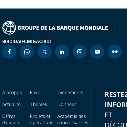
BIRD
IDA
IFC
MIGA
CIRDI
À propos
Pays
Évènements
RESTE
INFO
Actualité
Thèmes
Données
ET
Offres
Projets et
Académie des
d'emploi
opérations
connaissances
DÉCOU