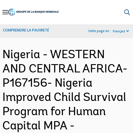
Skip
to
Main
COMPRENDRE LA PAUVRETÉ
Cette page en :
Français
Navigation
Nigeria - WESTERN
AND CENTRAL AFRICA-
P167156- Nigeria
Improved Child Survival
Program for Human
Capital MPA -