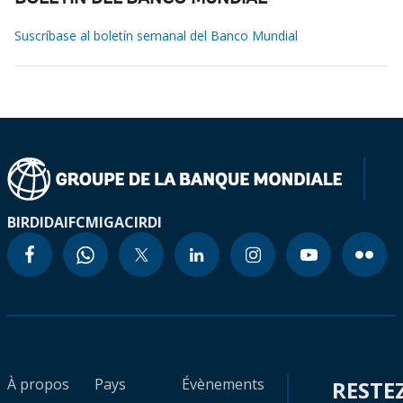
Suscríbase al boletín semanal del Banco Mundial
BIRD
IDA
IFC
MIGA
CIRDI
À propos
Pays
Évènements
RESTE