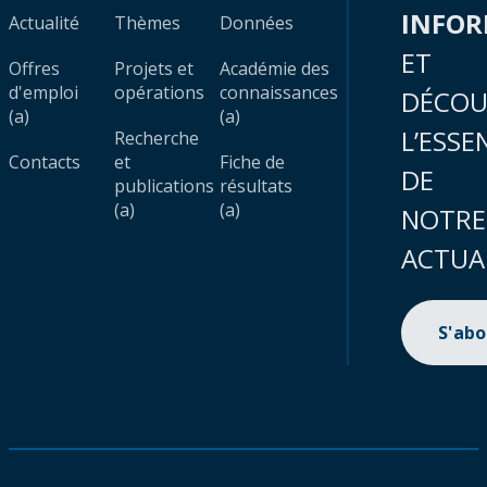
INFO
Actualité
Thèmes
Données
ET
Offres
Projets et
Académie des
d'emploi
opérations
connaissances
DÉCOU
(a)
(a)
L’ESSE
Recherche
Contacts
et
Fiche de
DE
publications
résultats
(a)
(a)
NOTRE
ACTUA
S'ab