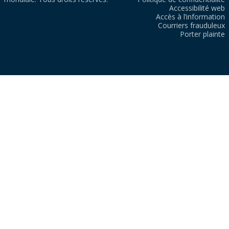
Accessibilité web
Accès à l’information
Courriers frauduleux
Porter plainte