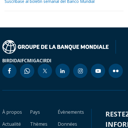
Suscríbase al boletín semanal del Banco Mundial
BIRD
IDA
IFC
MIGA
CIRDI
À propos
Pays
Évènements
RESTE
INFO
Actualité
Thèmes
Données