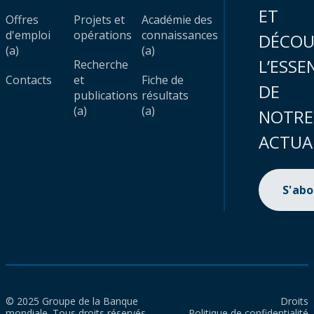
ET
Offres
Projets et
Académie des
d'emploi
opérations
connaissances
DÉCOU
(a)
(a)
L’ESSE
Recherche
Contacts
et
Fiche de
DE
publications
résultats
(a)
(a)
NOTRE
ACTUA
S'ab
© 2025 Groupe de la Banque
Droits
mondiale. Tous droits réservés.
Politique de confidentialité