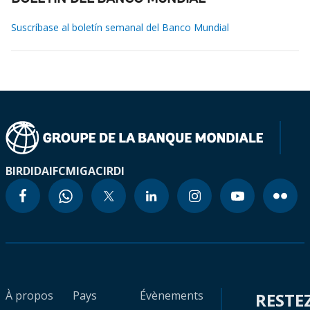
Suscríbase al boletín semanal del Banco Mundial
BIRD
IDA
IFC
MIGA
CIRDI
À propos
Pays
Évènements
RESTE