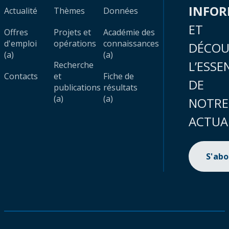
INFO
Actualité
Thèmes
Données
ET
Offres
Projets et
Académie des
d'emploi
opérations
connaissances
DÉCOU
(a)
(a)
L’ESSE
Recherche
Contacts
et
Fiche de
DE
publications
résultats
(a)
(a)
NOTRE
ACTUA
S'ab