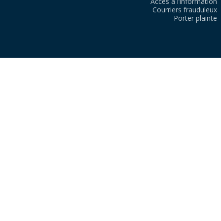
Accès à l’information
Courriers frauduleux
Porter plainte