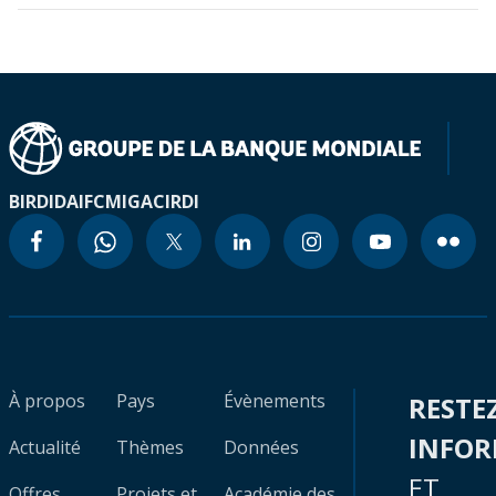
BIRD
IDA
IFC
MIGA
CIRDI
À propos
Pays
Évènements
RESTE
INFO
Actualité
Thèmes
Données
ET
Offres
Projets et
Académie des