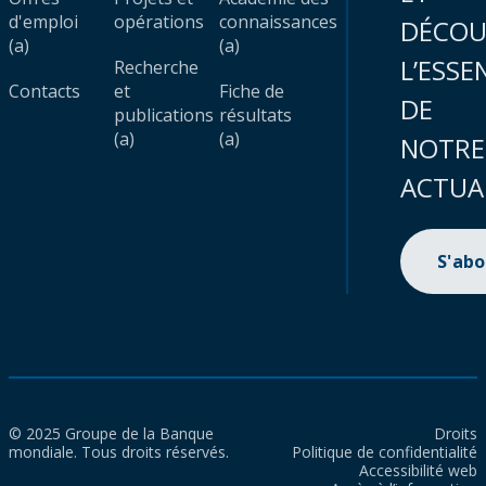
d'emploi
opérations
connaissances
DÉCOU
(a)
(a)
L’ESSE
Recherche
Contacts
et
Fiche de
DE
publications
résultats
(a)
(a)
NOTRE
ACTUA
S'ab
© 2025 Groupe de la Banque
Droits
mondiale. Tous droits réservés.
Politique de confidentialité
Accessibilité web