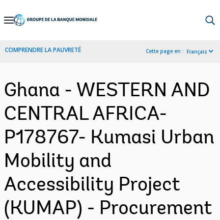
Skip
to
Main
COMPRENDRE LA PAUVRETÉ
Cette page en :
Français
Navigation
Ghana - WESTERN AND
CENTRAL AFRICA-
P178767- Kumasi Urban
Mobility and
Accessibility Project
(KUMAP) - Procurement