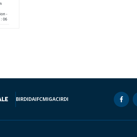
on
on -
: 06
BIRD
IDA
IFC
MIGA
CIRDI