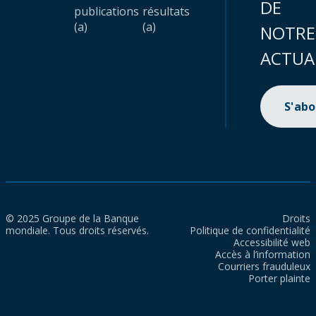
DE
publications
résultats
(a)
(a)
NOTRE
ACTUA
S'ab
© 2025 Groupe de la Banque
Droits
mondiale. Tous droits réservés.
Politique de confidentialité
Accessibilité web
Accès à l’information
Courriers frauduleux
Porter plainte