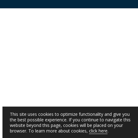
This site uses cookies to optimize functionality and give you
the best possible experience. If you continue to navigate this
website beyond this page, cookies will be placed on your
browser. To learn more about cookies,
click here
.