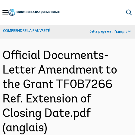
Skip
to
Main
COMPRENDRE LA PAUVRETÉ
Cette page en :
Français
Navigation
Official Documents-
Letter Amendment to
the Grant TF0B7266
Ref. Extension of
Closing Date.pdf
(anglais)