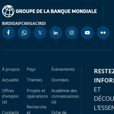
BIRD
IDA
IFC
MIGA
CIRDI
À propos
Pays
Évènements
RESTE
INFO
Actualité
Thèmes
Données
ET
Offres
Projets et
Académie des
d'emploi
opérations
connaissances
DÉCOU
(a)
(a)
L’ESSE
Recherche
Contacts
et
Fiche de