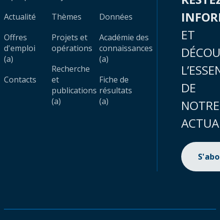
INFO
Actualité
Thèmes
Données
ET
Offres
Projets et
Académie des
d'emploi
opérations
connaissances
DÉCOU
(a)
(a)
L’ESSE
Recherche
Contacts
et
Fiche de
DE
publications
résultats
(a)
(a)
NOTRE
ACTUA
S'ab