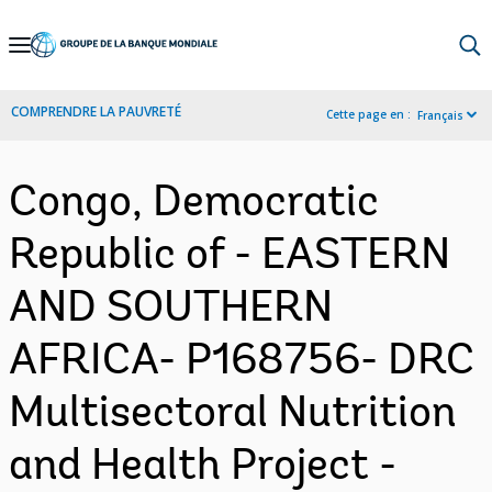
Skip
to
Main
COMPRENDRE LA PAUVRETÉ
Cette page en :
Français
Navigation
Congo, Democratic
Republic of - EASTERN
AND SOUTHERN
AFRICA- P168756- DRC
Multisectoral Nutrition
and Health Project -