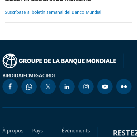
Suscríbase al boletín semanal del Banco Mundial
BIRD
IDA
IFC
MIGA
CIRDI
À propos
Pays
Évènements
RESTE