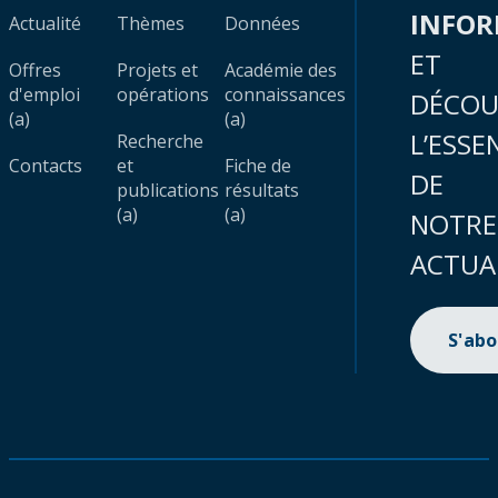
INFO
Actualité
Thèmes
Données
ET
Offres
Projets et
Académie des
d'emploi
opérations
connaissances
DÉCOU
(a)
(a)
L’ESSE
Recherche
Contacts
et
Fiche de
DE
publications
résultats
(a)
(a)
NOTRE
ACTUA
S'ab