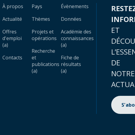
À propos
Pays
Évènements
RESTE
INFO
Actualité
Thèmes
Données
ET
Offres
Projets et
Académie des
d'emploi
opérations
connaissances
DÉCOU
(a)
(a)
L’ESSE
Recherche
Contacts
et
Fiche de
DE
publications
résultats
(a)
(a)
NOTRE
ACTUA
S'ab