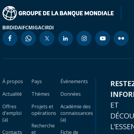
BIRD
IDA
IFC
MIGA
CIRDI
À propos
Pays
Évènements
RESTE
INFO
Actualité
Thèmes
Données
ET
Offres
Projets et
Académie des
d'emploi
opérations
connaissances
DÉCOU
(a)
(a)
L’ESSE
Recherche
Contacts
et
Fiche de