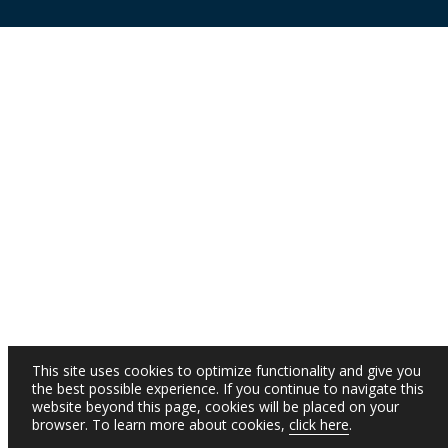
This site uses cookies to optimize functionality and give you
the best possible experience. If you continue to navigate this
website beyond this page, cookies will be placed on your
browser. To learn more about cookies,
click here
.