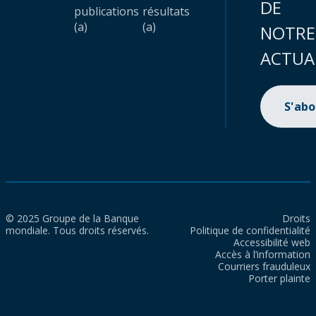
DE
publications
résultats
(a)
(a)
NOTRE
ACTUA
S'ab
© 2025 Groupe de la Banque
Droits
mondiale. Tous droits réservés.
Politique de confidentialité
Accessibilité web
Accès à l’information
Courriers frauduleux
Porter plainte