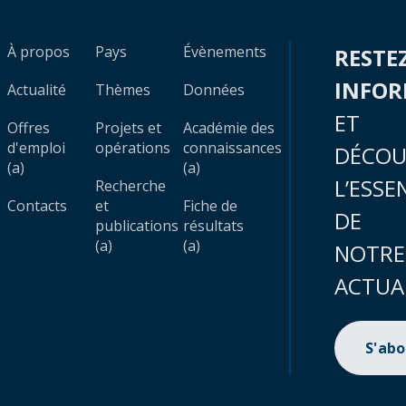
À propos
Pays
Évènements
RESTE
INFO
Actualité
Thèmes
Données
ET
Offres
Projets et
Académie des
d'emploi
opérations
connaissances
DÉCOU
(a)
(a)
L’ESSE
Recherche
Contacts
et
Fiche de
DE
publications
résultats
(a)
(a)
NOTRE
ACTUA
S'ab