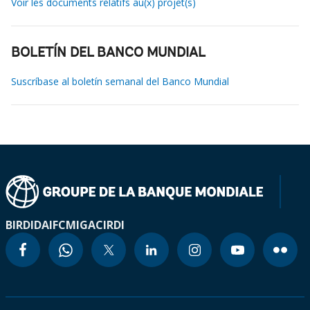
Voir les documents relatifs au(x) projet(s)
BOLETÍN DEL BANCO MUNDIAL
Suscríbase al boletín semanal del Banco Mundial
BIRD
IDA
IFC
MIGA
CIRDI