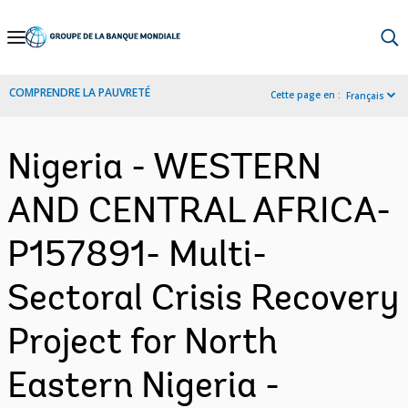
Skip
to
Main
COMPRENDRE LA PAUVRETÉ
Cette page en :
Français
Navigation
Nigeria - WESTERN
AND CENTRAL AFRICA-
P157891- Multi-
Sectoral Crisis Recovery
Project for North
Eastern Nigeria -