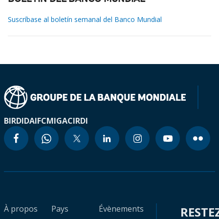
Suscríbase al boletín semanal del Banco Mundial
BIRD
IDA
IFC
MIGA
CIRDI
À propos
Pays
Évènements
RESTE