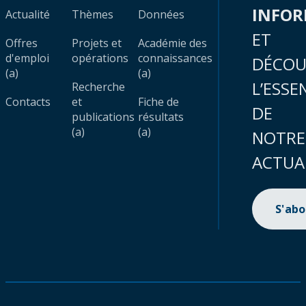
INFO
Actualité
Thèmes
Données
ET
Offres
Projets et
Académie des
d'emploi
opérations
connaissances
DÉCOU
(a)
(a)
L’ESSE
Recherche
Contacts
et
Fiche de
DE
publications
résultats
(a)
(a)
NOTRE
ACTUA
S'ab