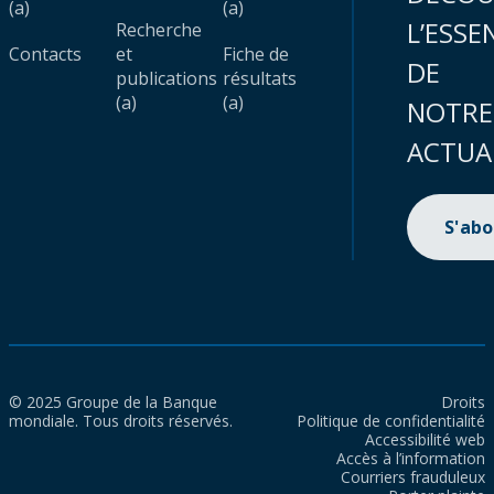
(a)
(a)
L’ESSE
Recherche
Contacts
et
Fiche de
DE
publications
résultats
(a)
(a)
NOTRE
ACTUA
S'ab
© 2025 Groupe de la Banque
Droits
mondiale. Tous droits réservés.
Politique de confidentialité
Accessibilité web
Accès à l’information
Courriers frauduleux