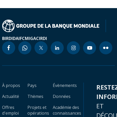
BIRD
IDA
IFC
MIGA
CIRDI
À propos
Pays
Évènements
RESTE
INFO
Actualité
Thèmes
Données
ET
Offres
Projets et
Académie des
d'emploi
opérations
connaissances
DÉCOU