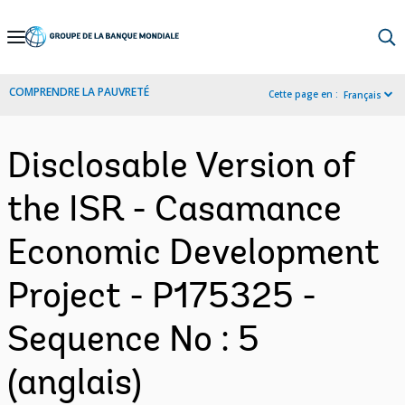
Skip
to
Main
COMPRENDRE LA PAUVRETÉ
Cette page en :
Français
Navigation
Disclosable Version of
the ISR - Casamance
Economic Development
Project - P175325 -
Sequence No : 5
(anglais)