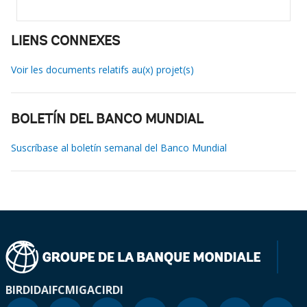
LIENS CONNEXES
Voir les documents relatifs au(x) projet(s)
BOLETÍN DEL BANCO MUNDIAL
Suscríbase al boletín semanal del Banco Mundial
BIRD
IDA
IFC
MIGA
CIRDI