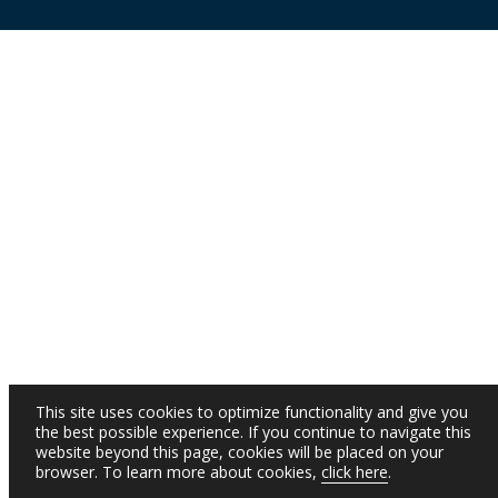
This site uses cookies to optimize functionality and give you
the best possible experience. If you continue to navigate this
website beyond this page, cookies will be placed on your
browser. To learn more about cookies,
click here
.