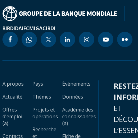
BIRD
IDA
IFC
MIGA
CIRDI
À propos
Pays
Évènements
RESTE
INFO
Actualité
Thèmes
Données
ET
Offres
Projets et
Académie des
d'emploi
opérations
connaissances
DÉCOU
(a)
(a)
L’ESSE
Recherche
Contacts
et
Fiche de