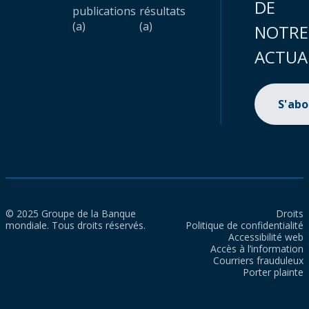
DE
publications
résultats
(a)
(a)
NOTRE
ACTUA
S'ab
© 2025 Groupe de la Banque
Droits
mondiale. Tous droits réservés.
Politique de confidentialité
Accessibilité web
Accès à l’information
Courriers frauduleux
Porter plainte