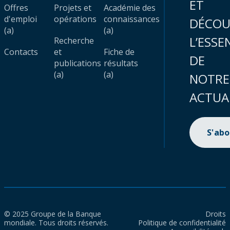
ET
Offres
Projets et
Académie des
d'emploi
opérations
connaissances
DÉCOU
(a)
(a)
L’ESSE
Recherche
Contacts
et
Fiche de
DE
publications
résultats
(a)
(a)
NOTRE
ACTUA
S'ab
© 2025 Groupe de la Banque
Droits
mondiale. Tous droits réservés.
Politique de confidentialité