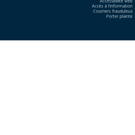
Accessibilité web
Accès à l’information
Courriers frauduleux
Porter plainte