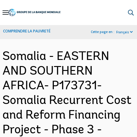
Skip
to
Main
COMPRENDRE LA PAUVRETÉ
Cette page en :
Français
Navigation
Somalia - EASTERN
AND SOUTHERN
AFRICA- P173731-
Somalia Recurrent Cost
and Reform Financing
Project - Phase 3 -