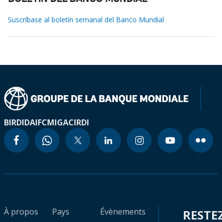
Suscríbase al boletín semanal del Banco Mundial
BIRD
IDA
IFC
MIGA
CIRDI
À propos
Pays
Évènements
RESTE