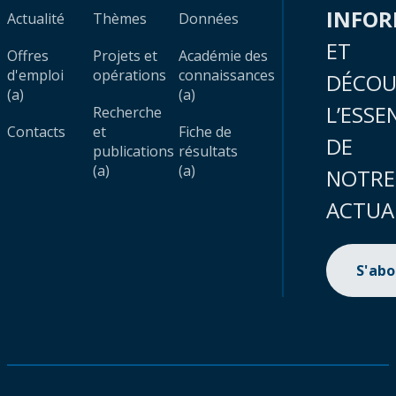
INFO
Actualité
Thèmes
Données
ET
Offres
Projets et
Académie des
d'emploi
opérations
connaissances
DÉCOU
(a)
(a)
L’ESSE
Recherche
Contacts
et
Fiche de
DE
publications
résultats
(a)
(a)
NOTRE
ACTUA
S'ab