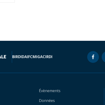
BIRD
IDA
IFC
MIGA
CIRDI
Évènements
Données