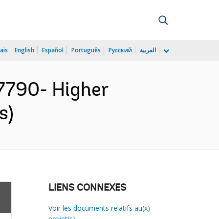
ais
English
Español
Português
Русский
العربية
790- Higher
s)
LIENS CONNEXES
Voir les documents relatifs au(x)
projet(s)