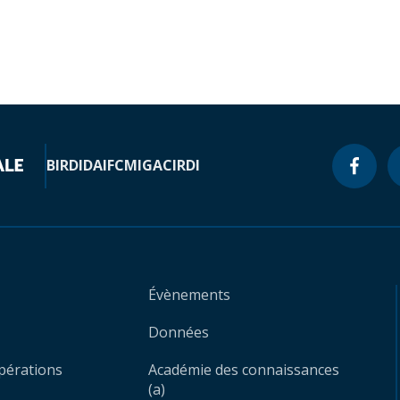
BIRD
IDA
IFC
MIGA
CIRDI
Évènements
Données
opérations
Académie des connaissances
(a)