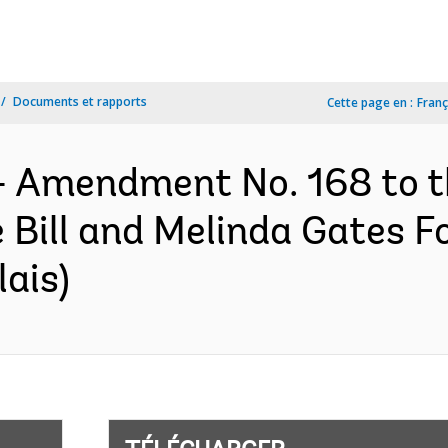
Documents et rapports
Cette page en :
Franç
- Amendment No. 168 to t
Bill and Melinda Gates F
ais)