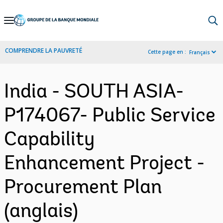
Skip
to
Main
COMPRENDRE LA PAUVRETÉ
Cette page en :
Français
Navigation
India - SOUTH ASIA-
P174067- Public Service
Capability
Enhancement Project -
Procurement Plan
(anglais)