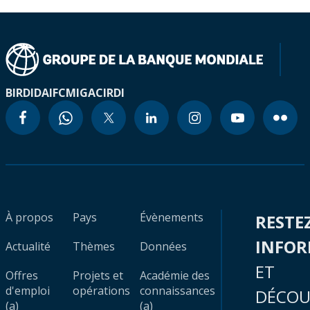
BIRD
IDA
IFC
MIGA
CIRDI
À propos
Pays
Évènements
RESTE
INFO
Actualité
Thèmes
Données
ET
Offres
Projets et
Académie des
d'emploi
opérations
connaissances
DÉCOU
(a)
(a)