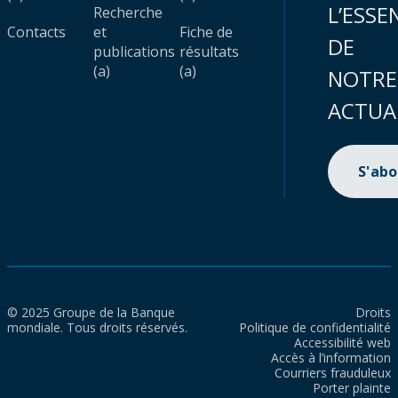
L’ESSE
Recherche
Contacts
et
Fiche de
DE
publications
résultats
(a)
(a)
NOTRE
ACTUA
S'ab
© 2025 Groupe de la Banque
Droits
mondiale. Tous droits réservés.
Politique de confidentialité
Accessibilité web
Accès à l’information
Courriers frauduleux
Porter plainte