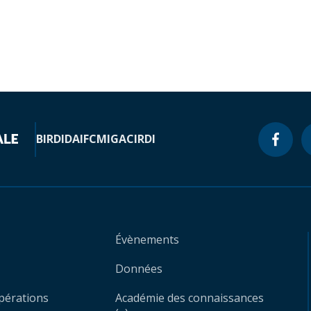
BIRD
IDA
IFC
MIGA
CIRDI
Évènements
Données
opérations
Académie des connaissances