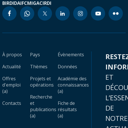
BIRD
IDA
IFC
MIGA
CIRDI
À propos
Pays
Évènements
RESTE
INFO
Actualité
Thèmes
Données
ET
Offres
Projets et
Académie des
d'emploi
opérations
connaissances
DÉCOU
(a)
(a)
L’ESSE
Recherche
Contacts
et
Fiche de
DE
publications
résultats
(a)
(a)
NOTRE