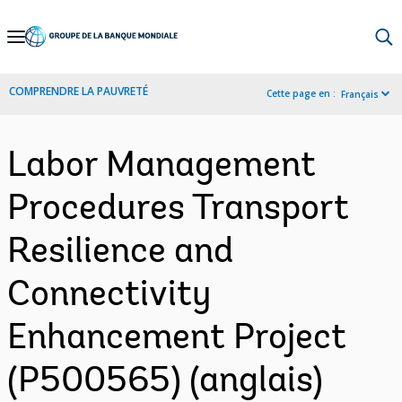
Skip
to
Main
COMPRENDRE LA PAUVRETÉ
Cette page en :
Français
Navigation
Labor Management
Procedures Transport
Resilience and
Connectivity
Enhancement Project
(P500565) (anglais)