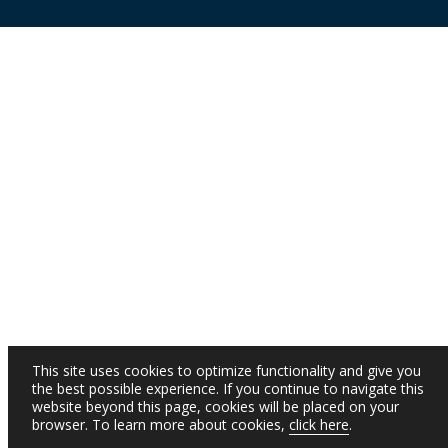
This site uses cookies to optimize functionality and give you
the best possible experience. If you continue to navigate this
website beyond this page, cookies will be placed on your
browser. To learn more about cookies,
click here
.