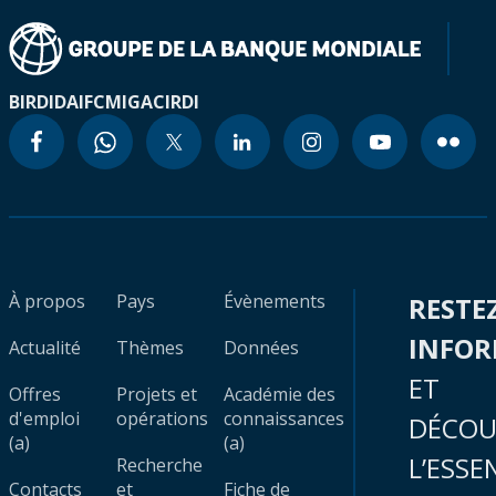
BIRD
IDA
IFC
MIGA
CIRDI
À propos
Pays
Évènements
RESTE
INFO
Actualité
Thèmes
Données
ET
Offres
Projets et
Académie des
d'emploi
opérations
connaissances
DÉCOU
(a)
(a)
L’ESSE
Recherche
Contacts
et
Fiche de