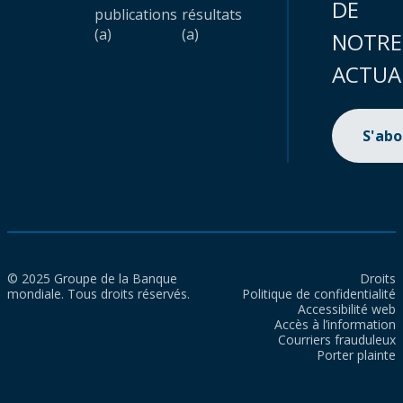
DE
publications
résultats
(a)
(a)
NOTRE
ACTUA
S'ab
© 2025 Groupe de la Banque
Droits
mondiale. Tous droits réservés.
Politique de confidentialité
Accessibilité web
Accès à l’information
Courriers frauduleux
Porter plainte