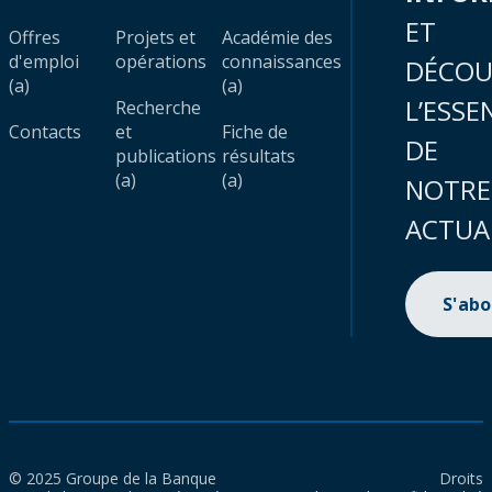
ET
Offres
Projets et
Académie des
d'emploi
opérations
connaissances
DÉCOU
(a)
(a)
L’ESSE
Recherche
Contacts
et
Fiche de
DE
publications
résultats
(a)
(a)
NOTRE
ACTUA
S'ab
© 2025 Groupe de la Banque
Droits