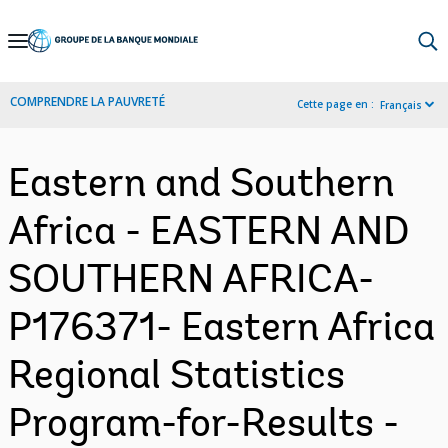
Skip
to
Main
COMPRENDRE LA PAUVRETÉ
Cette page en :
Français
Navigation
Eastern and Southern
Africa - EASTERN AND
SOUTHERN AFRICA-
P176371- Eastern Africa
Regional Statistics
Program-for-Results -