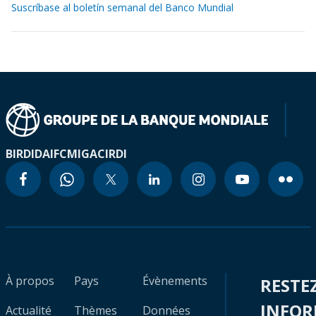
Suscríbase al boletín semanal del Banco Mundial
BIRD
IDA
IFC
MIGA
CIRDI
À propos
Pays
Évènements
RESTE
INFO
Actualité
Thèmes
Données