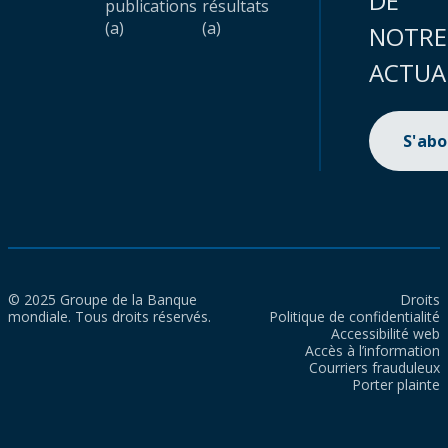
DE
publications
résultats
(a)
(a)
NOTRE
ACTUA
S'ab
© 2025 Groupe de la Banque
Droits
mondiale. Tous droits réservés.
Politique de confidentialité
Accessibilité web
Accès à l’information
Courriers frauduleux
Porter plainte