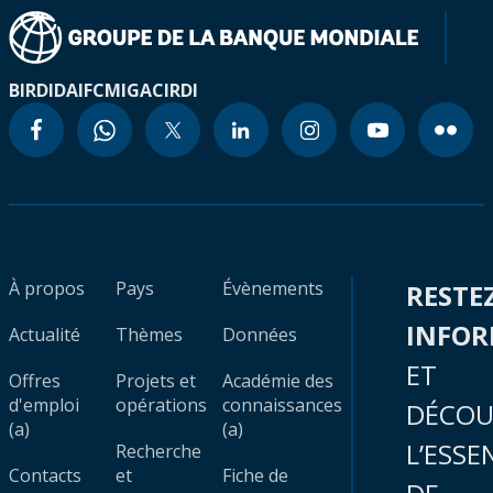
BIRD
IDA
IFC
MIGA
CIRDI
À propos
Pays
Évènements
RESTE
INFO
Actualité
Thèmes
Données
ET
Offres
Projets et
Académie des
d'emploi
opérations
connaissances
DÉCOU
(a)
(a)
L’ESSE
Recherche
Contacts
et
Fiche de