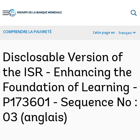
Skip
to
Main
COMPRENDRE LA PAUVRETÉ
Cette page en :
Français
Navigation
Disclosable Version of
the ISR - Enhancing the
Foundation of Learning -
P173601 - Sequence No :
03 (anglais)