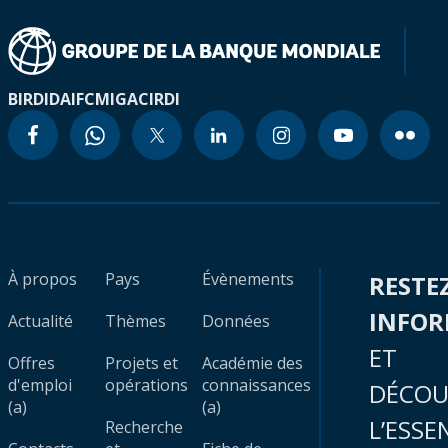
BIRD
IDA
IFC
MIGA
CIRDI
À propos
Pays
Évènements
RESTE
INFO
Actualité
Thèmes
Données
ET
Offres
Projets et
Académie des
d'emploi
opérations
connaissances
DÉCOU
(a)
(a)
L’ESSE
Recherche