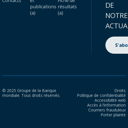
Contacts
et
Fiche de
DE
publications
résultats
(a)
(a)
NOTRE
ACTUA
S'ab
© 2025 Groupe de la Banque
Droits
mondiale. Tous droits réservés.
Politique de confidentialité
Accessibilité web
Accès à l’information
Courriers frauduleux
Porter plainte