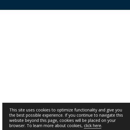
This site uses cookies to optimize functionality and give you
the best possible experience. If you continue to navigate this
website beyond this page, cookies will be placed on your
browser. To learn more about cookies,
click here
.