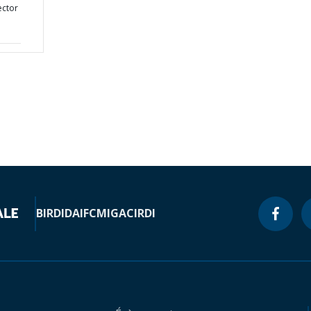
ector
BIRD
IDA
IFC
MIGA
CIRDI