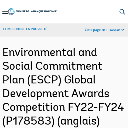
Skip
to
Main
COMPRENDRE LA PAUVRETÉ
Cette page en :
Français
Navigation
Environmental and
Social Commitment
Plan (ESCP) Global
Development Awards
Competition FY22-FY24
(P178583) (anglais)