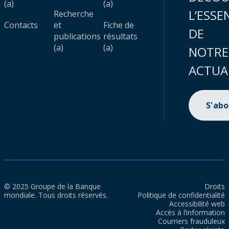
(a)
(a)
L’ESSE
Recherche
Contacts
et
Fiche de
DE
publications
résultats
(a)
(a)
NOTRE
ACTUA
S'ab
© 2025 Groupe de la Banque
Droits
mondiale. Tous droits réservés.
Politique de confidentialité
Accessibilité web
Accès à l’information
Courriers frauduleux