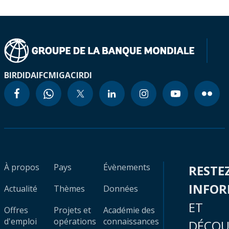
BIRD
IDA
IFC
MIGA
CIRDI
À propos
Pays
Évènements
RESTE
INFO
Actualité
Thèmes
Données
ET
Offres
Projets et
Académie des
d'emploi
opérations
connaissances
DÉCOU