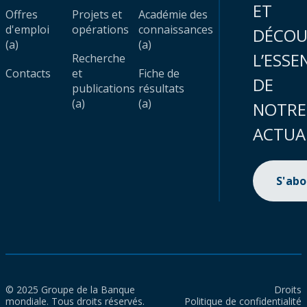
ET
Offres
Projets et
Académie des
d'emploi
opérations
connaissances
DÉCOU
(a)
(a)
L’ESSE
Recherche
Contacts
et
Fiche de
DE
publications
résultats
(a)
(a)
NOTRE
ACTUA
S'ab
© 2025 Groupe de la Banque
Droits
mondiale. Tous droits réservés.
Politique de confidentialité