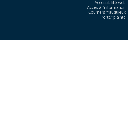
Accessibilité web
Accès à l’information
Courriers frauduleux
Porter plainte