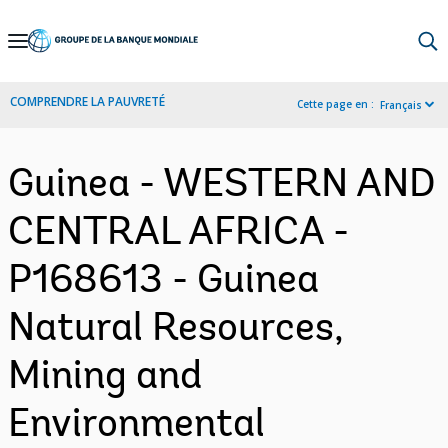
Skip
to
Main
COMPRENDRE LA PAUVRETÉ
Cette page en :
Français
Navigation
Guinea - WESTERN AND
CENTRAL AFRICA -
P168613 - Guinea
Natural Resources,
Mining and
Environmental