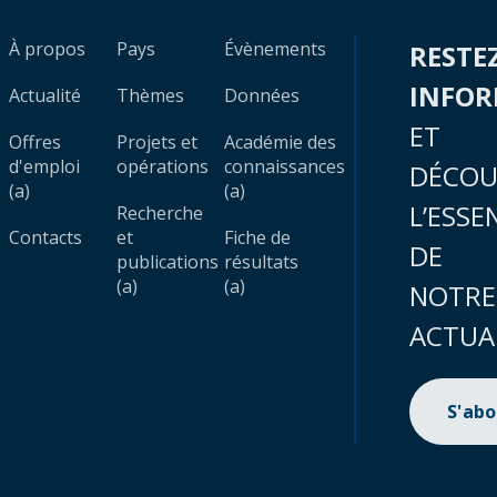
À propos
Pays
Évènements
RESTE
INFO
Actualité
Thèmes
Données
ET
Offres
Projets et
Académie des
d'emploi
opérations
connaissances
DÉCOU
(a)
(a)
L’ESSE
Recherche
Contacts
et
Fiche de
DE
publications
résultats
(a)
(a)
NOTRE
ACTUA
S'ab