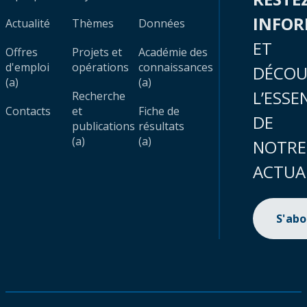
INFO
Actualité
Thèmes
Données
ET
Offres
Projets et
Académie des
d'emploi
opérations
connaissances
DÉCOU
(a)
(a)
L’ESSE
Recherche
Contacts
et
Fiche de
DE
publications
résultats
(a)
(a)
NOTRE
ACTUA
S'ab