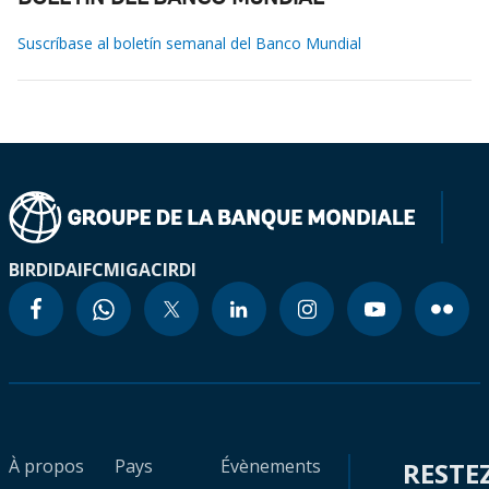
Suscríbase al boletín semanal del Banco Mundial
BIRD
IDA
IFC
MIGA
CIRDI
À propos
Pays
Évènements
RESTE