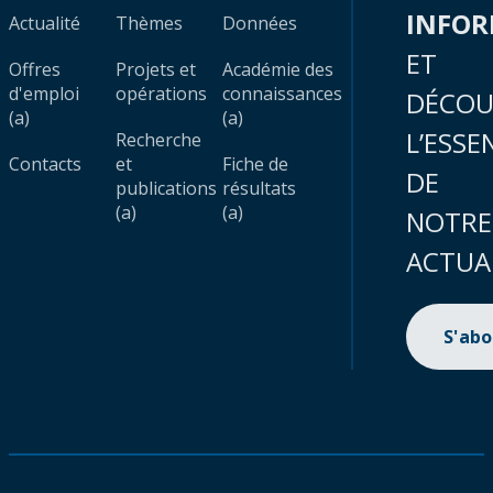
INFO
Actualité
Thèmes
Données
ET
Offres
Projets et
Académie des
d'emploi
opérations
connaissances
DÉCOU
(a)
(a)
L’ESSE
Recherche
Contacts
et
Fiche de
DE
publications
résultats
(a)
(a)
NOTRE
ACTUA
S'ab