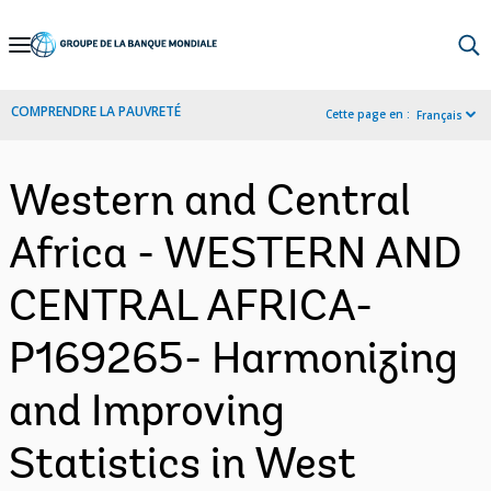
Skip
to
Main
COMPRENDRE LA PAUVRETÉ
Cette page en :
Français
Navigation
Western and Central
Africa - WESTERN AND
CENTRAL AFRICA-
P169265- Harmonizing
and Improving
Statistics in West