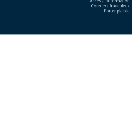
Accès à l’information
Courriers frauduleux
Porter plainte