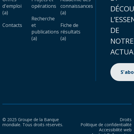
d'emploi
opérations
connaissances
DÉCOU
(a)
(a)
L’ESSE
Recherche
Contacts
et
Fiche de
DE
publications
résultats
(a)
(a)
NOTRE
ACTUA
S'ab
© 2025 Groupe de la Banque
Droits
mondiale. Tous droits réservés.
Politique de confidentialité
Accessibilité web