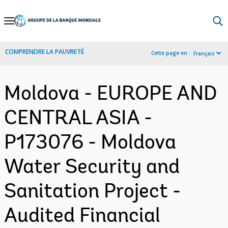
Skip
to
Main
COMPRENDRE LA PAUVRETÉ
Cette page en :
Français
Navigation
Moldova - EUROPE AND
CENTRAL ASIA -
P173076 - Moldova
Water Security and
Sanitation Project -
Audited Financial