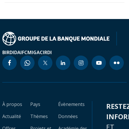
BIRD
IDA
IFC
MIGA
CIRDI
À propos
Pays
Évènements
RESTE
INFO
Actualité
Thèmes
Données
ET
Offres
Projets et
Académie des