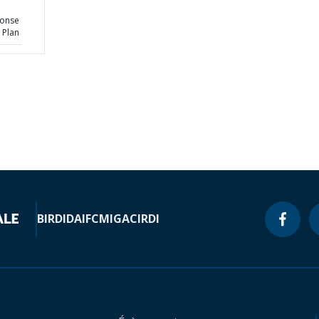
ponse
 Plan
BIRD
IDA
IFC
MIGA
CIRDI