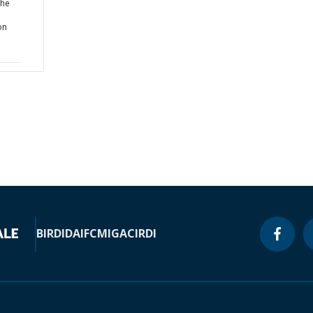
the
on
BIRD
IDA
IFC
MIGA
CIRDI