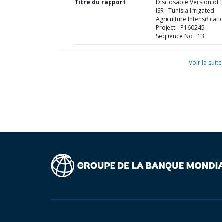
Titre du rapport
Disclosable Version of 
ISR - Tunisia Irrigated
Agriculture Intensificati
Project - P160245 -
Sequence No : 13
Voir la suite