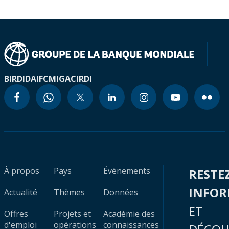
BIRD
IDA
IFC
MIGA
CIRDI
À propos
Pays
Évènements
RESTE
INFO
Actualité
Thèmes
Données
ET
Offres
Projets et
Académie des
d'emploi
opérations
connaissances