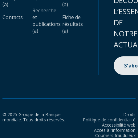
DÉCOU
(a)
(a)
L’ESSE
Recherche
Contacts
et
Fiche de
DE
publications
résultats
(a)
(a)
NOTRE
ACTUA
S'ab
© 2025 Groupe de la Banque
Droits
mondiale. Tous droits réservés.
Politique de confidentialité
Accessibilité web
Accès à l’information
Courriers frauduleux