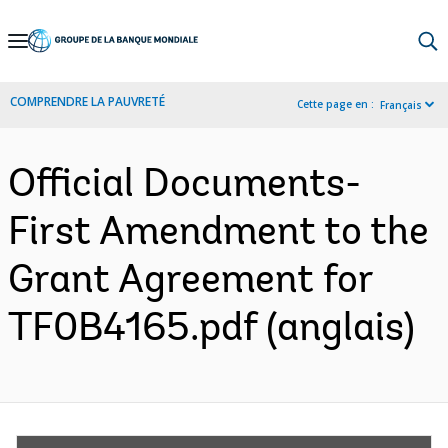
Skip
to
Main
COMPRENDRE LA PAUVRETÉ
Cette page en :
Français
Navigation
Official Documents-
First Amendment to the
Grant Agreement for
TF0B4165.pdf (anglais)