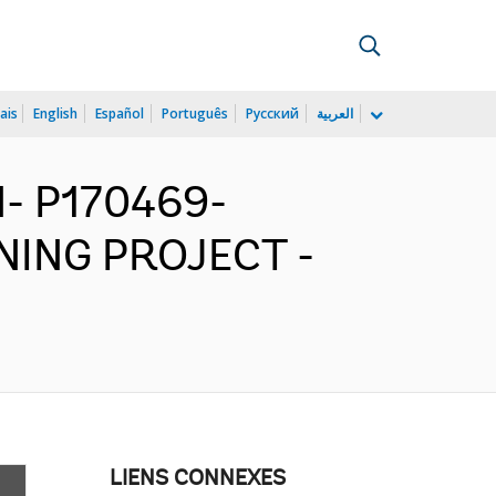
ais
English
Español
Português
Русский
العربية
- P170469-
ING PROJECT -
LIENS CONNEXES