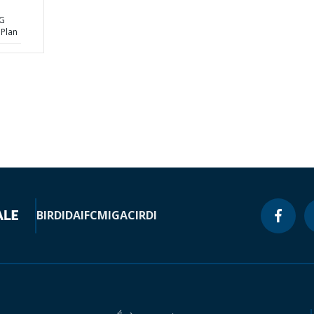
G
 Plan
BIRD
IDA
IFC
MIGA
CIRDI