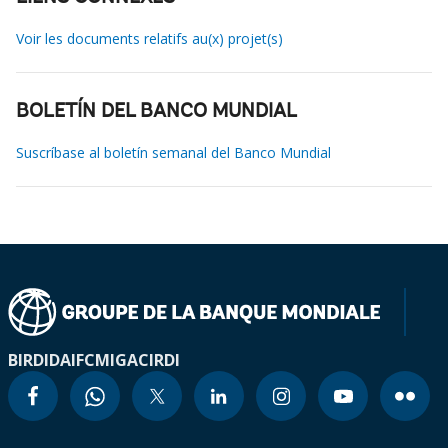
Voir les documents relatifs au(x) projet(s)
BOLETÍN DEL BANCO MUNDIAL
Suscríbase al boletín semanal del Banco Mundial
BIRD
IDA
IFC
MIGA
CIRDI