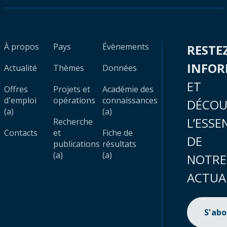
À propos
Pays
Évènements
RESTE
INFO
Actualité
Thèmes
Données
ET
Offres
Projets et
Académie des
d'emploi
opérations
connaissances
DÉCOU
(a)
(a)
L’ESSE
Recherche
Contacts
et
Fiche de
DE
publications
résultats
(a)
(a)
NOTRE
ACTUA
S'ab