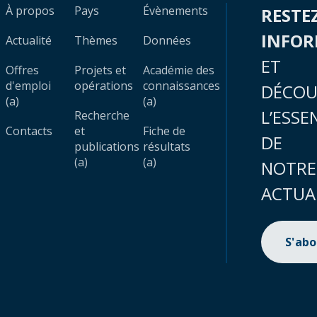
À propos
Pays
Évènements
RESTE
INFO
Actualité
Thèmes
Données
ET
Offres
Projets et
Académie des
d'emploi
opérations
connaissances
DÉCOU
(a)
(a)
L’ESSE
Recherche
Contacts
et
Fiche de
DE
publications
résultats
(a)
(a)
NOTRE
ACTUA
S'ab