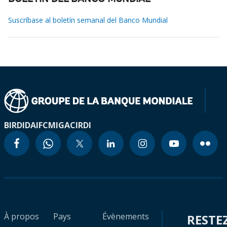
Suscríbase al boletín semanal del Banco Mundial
BIRD
IDA
IFC
MIGA
CIRDI
À propos
Pays
Évènements
RESTE