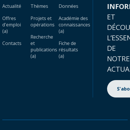
INFO
Actualité
Thèmes
Données
ET
Offres
Projets et
Académie des
d'emploi
opérations
connaissances
DÉCOU
(a)
(a)
L’ESSE
Recherche
Contacts
et
Fiche de
DE
publications
résultats
(a)
(a)
NOTRE
ACTUA
S'ab