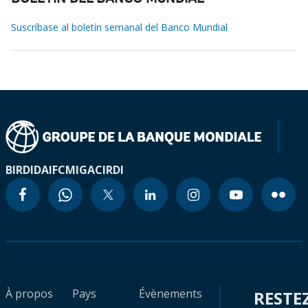
Suscríbase al boletín semanal del Banco Mundial
BIRD
IDA
IFC
MIGA
CIRDI
À propos
Pays
Évènements
RESTE