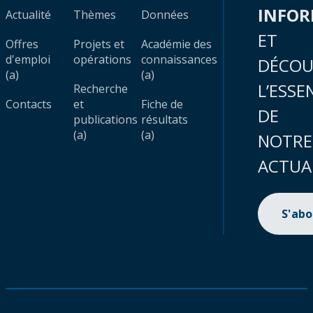
INFO
Actualité
Thèmes
Données
ET
Offres
Projets et
Académie des
d'emploi
opérations
connaissances
DÉCOU
(a)
(a)
L’ESSE
Recherche
Contacts
et
Fiche de
DE
publications
résultats
(a)
(a)
NOTRE
ACTUA
S'ab