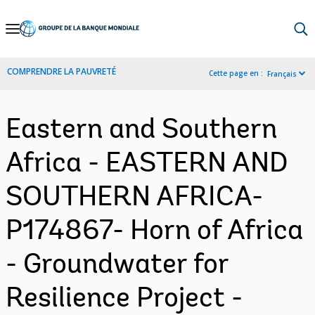
Skip
to
Main
COMPRENDRE LA PAUVRETÉ
Cette page en :
Français
Navigation
Eastern and Southern
Africa - EASTERN AND
SOUTHERN AFRICA-
P174867- Horn of Africa
- Groundwater for
Resilience Project -