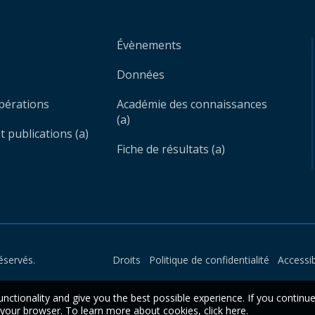
Évènements
Données
opérations
Académie des connaissances
(a)
 publications (a)
Fiche de résultats (a)
éservés.
Droits
Politique de confidentialité
Accessib
unctionality and give you the best possible experience. If you continu
n your browser. To learn more about cookies,
click here
.