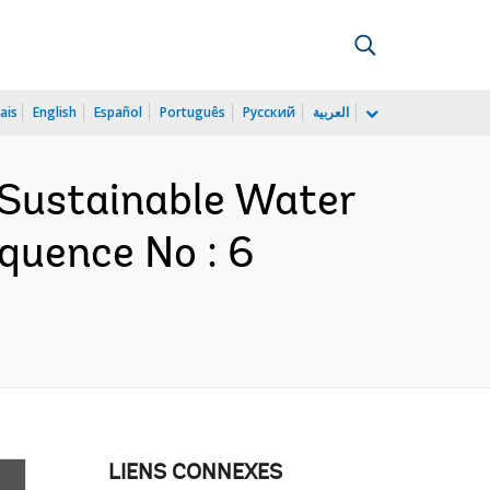
ais
English
Español
Português
Русский
العربية
l Sustainable Water
quence No : 6
LIENS CONNEXES