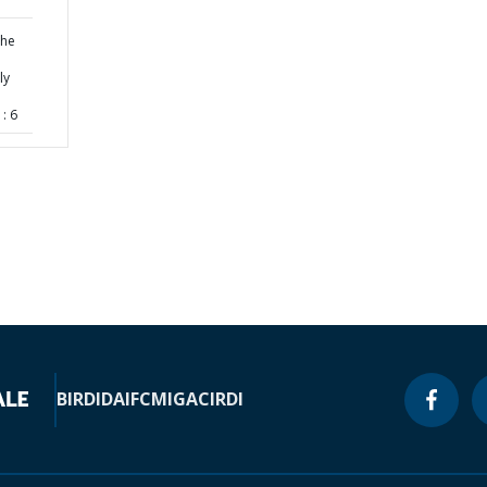
the
ly
: 6
BIRD
IDA
IFC
MIGA
CIRDI