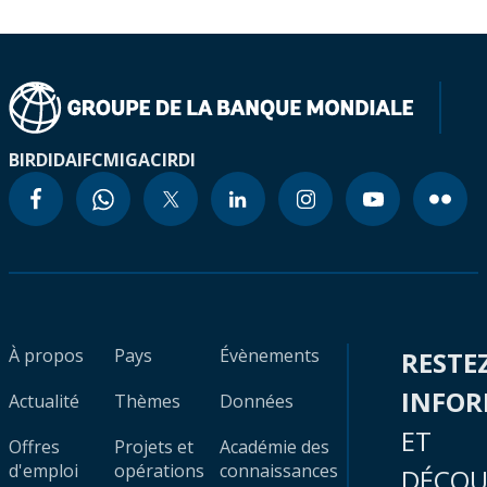
BIRD
IDA
IFC
MIGA
CIRDI
À propos
Pays
Évènements
RESTE
INFO
Actualité
Thèmes
Données
ET
Offres
Projets et
Académie des
d'emploi
opérations
connaissances
DÉCOU