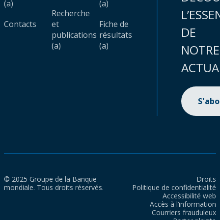
(a)
(a)
L’ESSE
Recherche
Contacts
et
Fiche de
DE
publications
résultats
(a)
(a)
NOTRE
ACTUA
S'ab
© 2025 Groupe de la Banque
Droits
mondiale. Tous droits réservés.
Politique de confidentialité
Accessibilité web
Accès à l’information
Courriers frauduleux