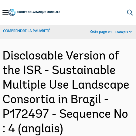
Skip
to
Main
COMPRENDRE LA PAUVRETÉ
Cette page en :
Français
Navigation
Disclosable Version of
the ISR - Sustainable
Multiple Use Landscape
Consortia in Brazil -
P172497 - Sequence No
: 4 (anglais)