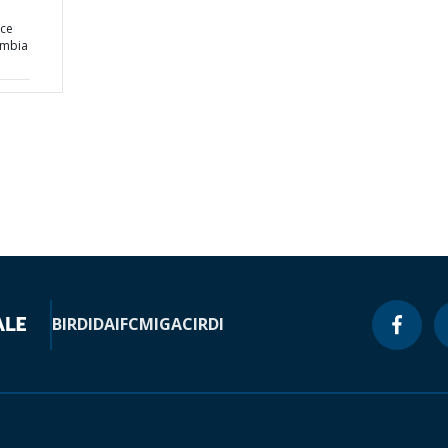
nce
ambia
BIRD
IDA
IFC
MIGA
CIRDI