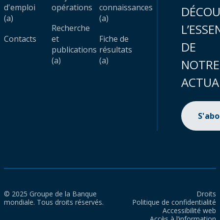
d'emploi
opérations
connaissances
DÉCOU
(a)
(a)
L’ESSE
Recherche
Contacts
et
Fiche de
DE
publications
résultats
(a)
(a)
NOTRE
ACTUA
S'ab
© 2025 Groupe de la Banque
Droits
mondiale. Tous droits réservés.
Politique de confidentialité
Accessibilité web
Accès à l’information