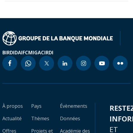
BIRD
IDA
IFC
MIGA
CIRDI
À propos
Pays
Évènements
RESTE
INFO
Actualité
Thèmes
Données
ET
Offres
Projets et
Académie des