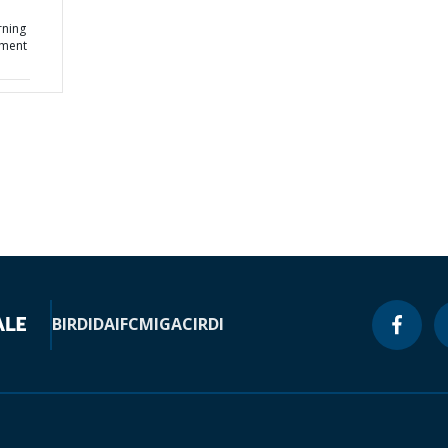
ning
ement
BIRD
IDA
IFC
MIGA
CIRDI