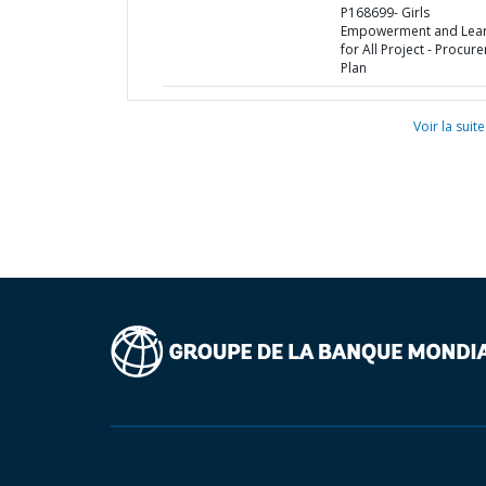
P168699- Girls
Empowerment and Lear
for All Project - Procur
Plan
Voir la suite